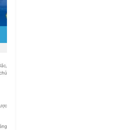
cầu
mọi
hiệu
ván
quả:
bài
Bí
quyết
tăng
cơ
hội
trúng
thưởng
Bắc,
 chủ
được
tảng