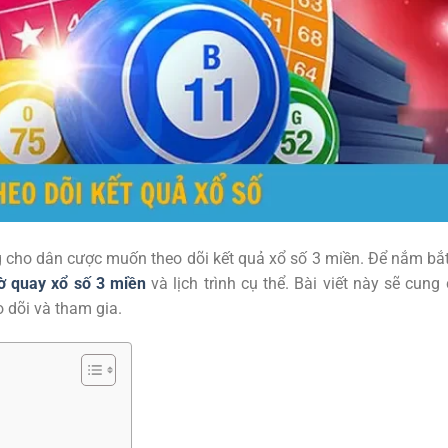
g cho dân cược muốn theo dõi kết quả xổ số 3 miền. Để nắm bắ
ờ quay xổ số 3 miền
và lịch trình cụ thể. Bài viết này sẽ cung
o dõi và tham gia.