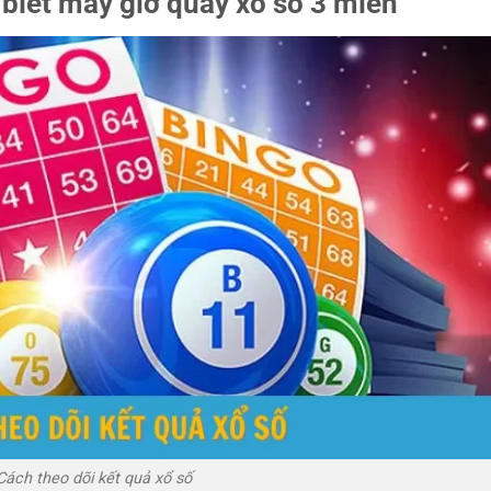
 biết mấy giờ quay xổ số 3 miền
Cách theo dõi kết quả xổ số