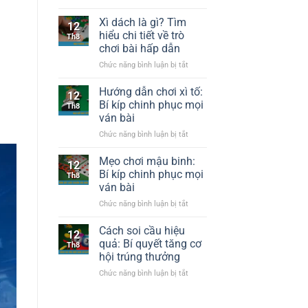
Slot
Khám
thủ
game:
phá
Xì dách là gì? Tìm
12
Thế
trò
hiểu chi tiết về trò
Th8
giới
chơi
chơi bài hấp dẫn
giải
hấp
Chức năng bình luận bị tắt
ở
trí
dẫn
Xì
đỉnh
dách
cao
Hướng dẫn chơi xì tố:
12
là
cho
Bí kíp chinh phục mọi
Th8
gì?
cược
ván bài
Tìm
thủ
Chức năng bình luận bị tắt
ở
hiểu
Hướng
chi
dẫn
tiết
Mẹo chơi mậu binh:
12
chơi
về
Bí kíp chinh phục mọi
Th8
xì
trò
ván bài
tố:
chơi
Chức năng bình luận bị tắt
ở
Bí
bài
Mẹo
kíp
hấp
chơi
chinh
Cách soi cầu hiệu
dẫn
12
mậu
phục
quả: Bí quyết tăng cơ
Th8
binh:
mọi
hội trúng thưởng
Bí
ván
Chức năng bình luận bị tắt
ở
kíp
bài
Cách
chinh
soi
phục