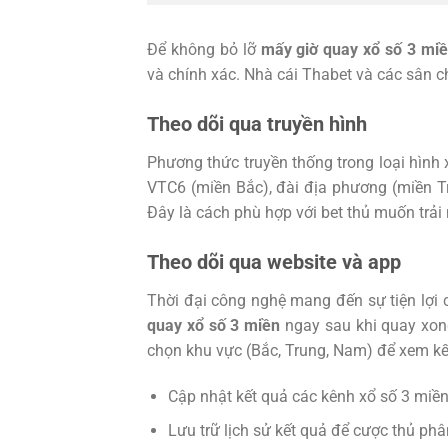
Để không bỏ lỡ
mấy giờ quay xổ số 3 mi
và chính xác. Nhà cái Thabet và các sân ch
Theo dõi qua truyền hình
Phương thức truyền thống trong loại hình
VTC6 (miền Bắc), đài địa phương (miền T
Đây là cách phù hợp với bet thủ muốn trải
Theo dõi qua website và app
Thời đại công nghệ mang đến sự tiện lợi
quay xổ số 3 miền
ngay sau khi quay xon
chọn khu vực (Bắc, Trung, Nam) để xem kết 
Cập nhật kết quả các kênh xổ số 3 miền 
Lưu trữ lịch sử kết quả để cược thủ phân