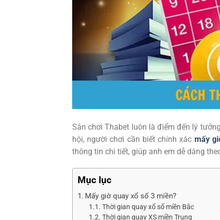
Sân chơi Thabet luôn là điểm đến lý tưởn
hội, người chơi cần biết chính xác
mấy gi
thông tin chi tiết, giúp anh em dễ dàng the
Mục lục
Mấy giờ quay xổ số 3 miền?
Thời gian quay xổ số miền Bắc
Thời gian quay XS miền Trung