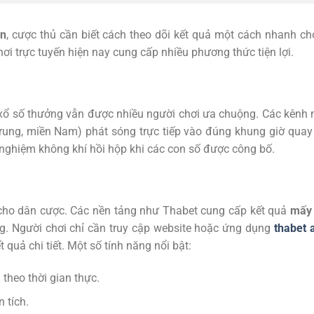
ền
, cược thủ cần biết cách theo dõi kết quả một cách nhanh c
ơi trực tuyến hiện nay cung cấp nhiều phương thức tiện lợi.
 xổ số thưởng vẫn được nhiều người chơi ưa chuộng. Các kênh
rung, miền Nam) phát sóng trực tiếp vào đúng khung giờ quay
 nghiệm không khí hồi hộp khi các con số được công bố.
 cho dân cược. Các nền tảng như Thabet cung cấp kết quả
mấy 
g. Người chơi chỉ cần truy cập website hoặc ứng dụng
thabet 
quả chi tiết. Một số tính năng nổi bật:
theo thời gian thực.
 tích.