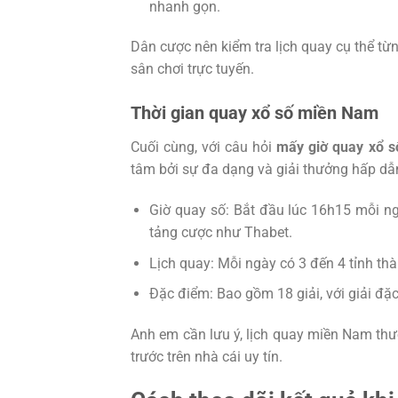
nhanh gọn.
Dân cược nên kiểm tra lịch quay cụ thể từn
sân chơi trực tuyến.
Thời gian quay xổ số miền Nam
Cuối cùng, với câu hỏi
mấy giờ quay xổ s
tâm bởi sự đa dạng và giải thưởng hấp dẫ
Giờ quay số: Bắt đầu lúc 16h15 mỗi ng
tảng cược như Thabet.
Lịch quay: Mỗi ngày có 3 đến 4 tỉnh th
Đặc điểm: Bao gồm 18 giải, với giải đặc 
Anh em cần lưu ý, lịch quay miền Nam thườ
trước trên nhà cái uy tín.