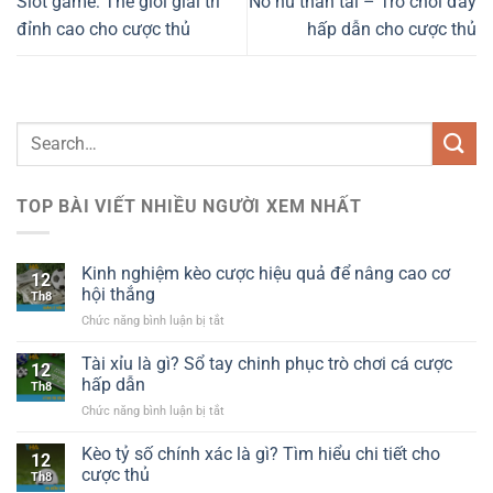
Slot game: Thế giới giải trí
Nổ hũ thần tài – Trò chơi đầy
đỉnh cao cho cược thủ
hấp dẫn cho cược thủ
TOP BÀI VIẾT NHIỀU NGƯỜI XEM NHẤT
Kinh nghiệm kèo cược hiệu quả để nâng cao cơ
12
hội thắng
Th8
Chức năng bình luận bị tắt
ở
Kinh
nghiệm
Tài xỉu là gì? Sổ tay chinh phục trò chơi cá cược
12
kèo
hấp dẫn
Th8
cược
Chức năng bình luận bị tắt
ở
hiệu
Tài
quả
xỉu
Kèo tỷ số chính xác là gì? Tìm hiểu chi tiết cho
để
12
là
nâng
cược thủ
Th8
gì?
cao