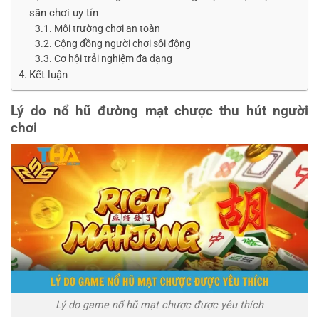
sân chơi uy tín
Môi trường chơi an toàn
Cộng đồng người chơi sôi động
Cơ hội trải nghiệm đa dạng
Kết luận
Lý do nổ hũ đường mạt chược thu hút người
chơi
Lý do game nổ hũ mạt chược được yêu thích