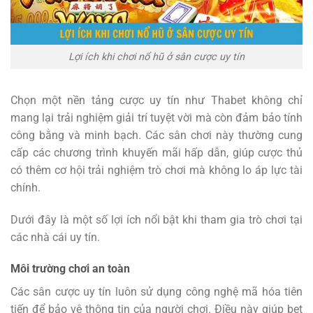
Lợi ích khi chơi nổ hũ ở sân cược uy tín
Chọn một nền tảng cược uy tín như Thabet không chỉ
mang lại trải nghiệm giải trí tuyệt vời mà còn đảm bảo tính
công bằng và minh bạch. Các sân chơi này thường cung
cấp các chương trình khuyến mãi hấp dẫn, giúp cược thủ
có thêm cơ hội trải nghiệm trò chơi mà không lo áp lực tài
chính.
Dưới đây là một số lợi ích nổi bật khi tham gia trò chơi tại
các nhà cái uy tín.
Môi trường chơi an toàn
Các sân cược uy tín luôn sử dụng công nghệ mã hóa tiên
tiến để bảo vệ thông tin của người chơi. Điều này giúp bet