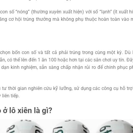
on số “nóng” (thường xuyên xuất hiện) với số “lạnh” (ít xuất h
 tăng cơ hội trúng thưởng mà không phụ thuộc hoàn toàn vào
 chọn bốn con số và tất cả phải trúng trong cùng một kỳ. Dù
, có thể lên đến 1 ăn 100 hoặc hơn tại các sân chơi uy tín. Đâ
 dạn kinh nghiệm, sẵn sàng chấp nhận rủi ro để chinh phục 
 tư thời gian nghiên cứu kỹ lưỡng, sử dụng các công cụ hỗ trợ
liên tiếp.
ở lô xiên là gì?