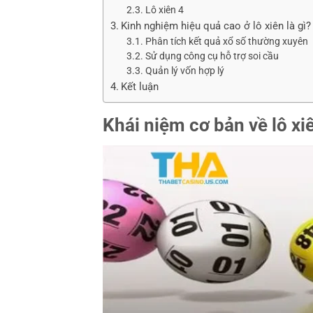
Lô xiên 4
Kinh nghiệm hiệu quả cao ở lô xiên là gì?
Phân tích kết quả xổ số thường xuyên
Sử dụng công cụ hỗ trợ soi cầu
Quản lý vốn hợp lý
Kết luận
Khái niệm cơ bản về lô xiê