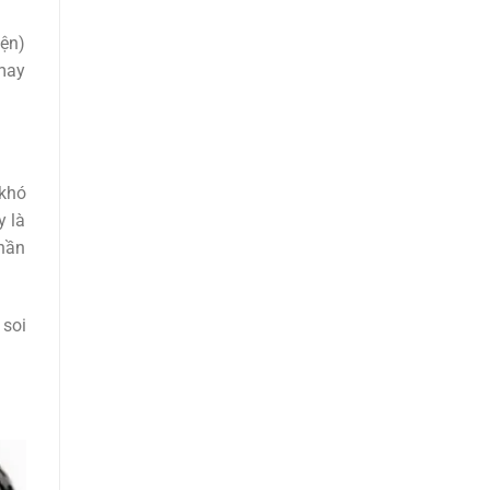
iện)
 may
 khó
y là
phần
 soi