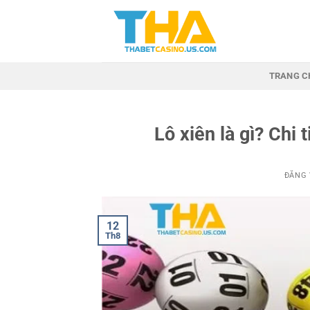
Bỏ
qua
nội
dung
TRANG C
Lô xiên là gì? Chi
ĐĂNG
12
Th8