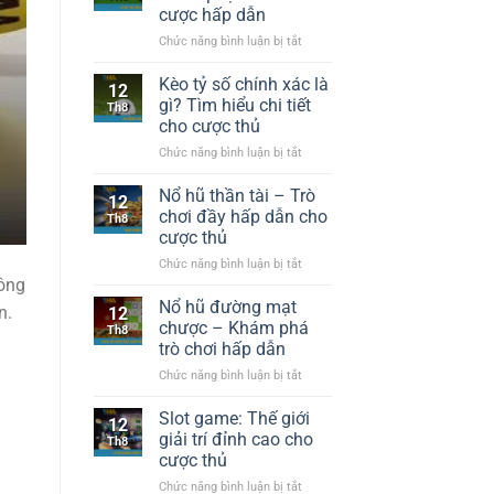
cược
cược hấp dẫn
hiệu
Chức năng bình luận bị tắt
ở
quả
Tài
để
xỉu
nâng
Kèo tỷ số chính xác là
12
là
cao
gì? Tìm hiểu chi tiết
Th8
gì?
cơ
cho cược thủ
Sổ
hội
Chức năng bình luận bị tắt
ở
tay
thắng
Kèo
chinh
tỷ
phục
Nổ hũ thần tài – Trò
12
số
trò
chơi đầy hấp dẫn cho
Th8
chính
chơi
cược thủ
xác
cá
Chức năng bình luận bị tắt
ở
là
cược
đông
Nổ
gì?
hấp
hũ
Tìm
Nổ hũ đường mạt
dẫn
n.
12
thần
hiểu
chược – Khám phá
Th8
tài
chi
trò chơi hấp dẫn
–
tiết
Chức năng bình luận bị tắt
ở
Trò
cho
Nổ
chơi
cược
hũ
đầy
Slot game: Thế giới
thủ
12
đường
hấp
giải trí đỉnh cao cho
Th8
mạt
dẫn
cược thủ
chược
cho
Chức năng bình luận bị tắt
ở
–
cược