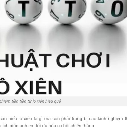
ghiệm tiền tiền từ lô xiên hiệu quả
 cần hiểu lô xiên là gì mà còn phải trang bị các kinh nghiệm 
ích giúp anh em tối ưu hóa cơ hội chiến thắng.